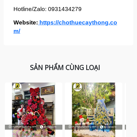
Hotline/Zalo: 0931434279
Website:
https://chothuecaythong.co
m/
SẢN PHẨM CÙNG LOẠI