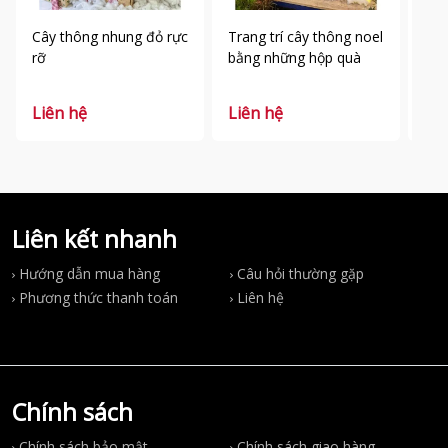
Cây thông nhung đỏ rực
Trang trí cây thông noel
Tra
rỡ
bằng những hộp quà
bằn
tuy
Liên hệ
Liên hệ
Liê
Liên kết nhanh
Hướng dẫn mua hàng
Câu hỏi thường gặp
Phương thức thanh toán
Liên hệ
Chính sách
Chính sách bảo mật
Chính sách giao hàng